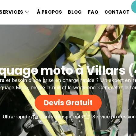
SERVICES
À PROPOS
BLOG
FAQ
CONTACT
uage moto à Villars 
ars
et besoin d’une prise en charge rapide ? Un expert en
r
uage Moto, même la nuit et le week-end. Complétez le for
Devis Gratuit
Ultra-rapide
Tarifs transparents
Service profession