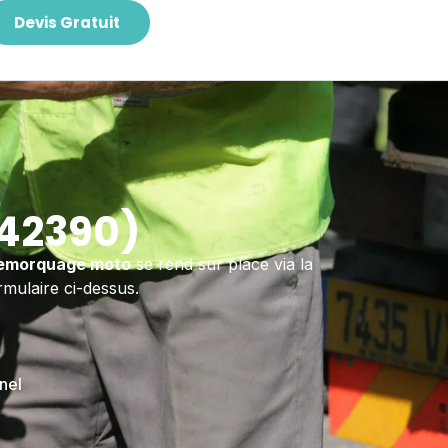
Devis Gratuit
(42390)
emorquage moto
se rend sur place via la
mulaire ci-dessus.
nel