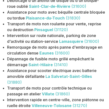
Déblocage d'un antivol de disque ou d'un bloque-
roue oublié
Saint-Clar-de-Rivière
(31600)
Assistance pour moto avec béquille centrale bloquée
ou tordue
Plaisance-du-Touch
(31830)
Transport de moto non roulante pour vente, reprise
ou destruction
Pinsaguel
(31120)
Intervention sur route nationale, parking de zone
d'activité ou station-service
Lamasquère
(31600)
Remorquage de moto après panne d'embrayage en
circulation dense
Eaunes
(31600)
Dépannage de fusible moto grillé empêchant le
démarrage
Saint-Hilaire
(31410)
Assistance pour scooter électrique avec batterie
amovible défaillante
La Salvetat-Saint-Gilles
(31880)
Transport de moto pour contrôle technique ou
passage en atelier
Villate
(31860)
Intervention rapide en centre-ville, zone piétonne ou
ruelle étroite
Villeneuve-Tolosane
(31270)