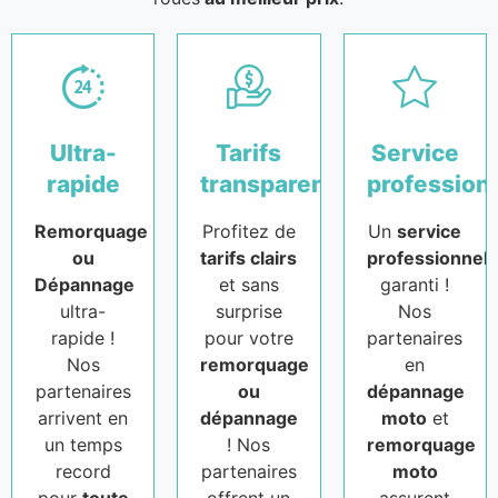
Ultra-
Tarifs
Service
rapide
transparents
profession
Remorquage
Profitez de
Un
service
ou
tarifs clairs
professionnel
Dépannage
et sans
garanti !
ultra-
surprise
Nos
rapide !
pour votre
partenaires
Nos
remorquage
en
partenaires
ou
dépannage
arrivent en
dépannage
moto
et
un temps
! Nos
remorquage
record
partenaires
moto