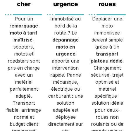
cher
urgence
roues
Pour un
Immobilisé au
Déplacer une
remorquage
bord de la
moto
moto à tarif
route ? Le
immobilisée
maîtrisé
,
dépannage
devient simple
scooters,
moto en
grâce à un
motos et
urgence
transport
roadsters sont
apporte une
plateau dédié
.
pris en charge
intervention
Chargement
avec un
rapide. Panne
sécurisé, trajet
matériel
mécanique,
optimisé et
parfaitement
électrique ou
matériel
adapté.
carburant : une
spécifique :
Transport
solution
solution idéale
fiable, arrimage
adaptée est
pour deux-
normé et
déployée
roues non
budget client
directement sur
roulants ou de
totalement
site.
grande valeur.