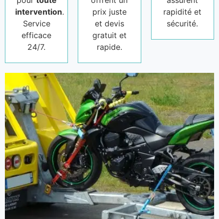
pour
toute
offrent un
assurent
intervention
.
prix juste
rapidité et
Service
et devis
sécurité.
efficace
gratuit et
24/7.
rapide.