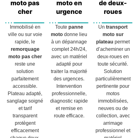
moto pas
moto en
de deux-
cher
urgence
roues
Immobilisé en
Toute
panne
Un
transport
ville ou sur voie
moto
donne lieu
moto sur
rapide, le
à un dépannage
plateau
permet
remorquage
complet 24h/24,
d’acheminer un
moto pas cher
avec un matériel
deux-roues en
reste une
adapté pour
toute sécurité.
solution
traiter la majorité
Solution
parfaitement
des urgences.
particulièrement
accessible.
Intervention
pertinente pour
Plateau adapté,
professionnelle,
motos
sanglage soigné
diagnostic rapide
immobilisées,
et tarif
et remise en
neuves ou de
transparent
route efficace.
collection, avec
protègent
arrimage
efficacement
professionnel et
chaque deux-
matériel