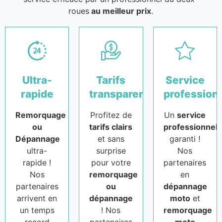
roues
au meilleur prix
.
Ultra-
Tarifs
Service
rapide
transparents
profession
Remorquage
Profitez de
Un
service
ou
tarifs clairs
professionnel
Dépannage
et sans
garanti !
ultra-
surprise
Nos
rapide !
pour votre
partenaires
Nos
remorquage
en
partenaires
ou
dépannage
arrivent en
dépannage
moto
et
un temps
! Nos
remorquage