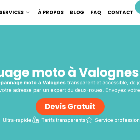
SERVICES
À PROPOS
BLOG
FAQ
CONTACT
age moto à Valognes
épannage moto
à Valognes
transparent et accessible, de 
 votre adresse par un expert du deux-roues. Envoyez votre
Devis Gratuit
Ultra-rapide
Tarifs transparents
Service profession