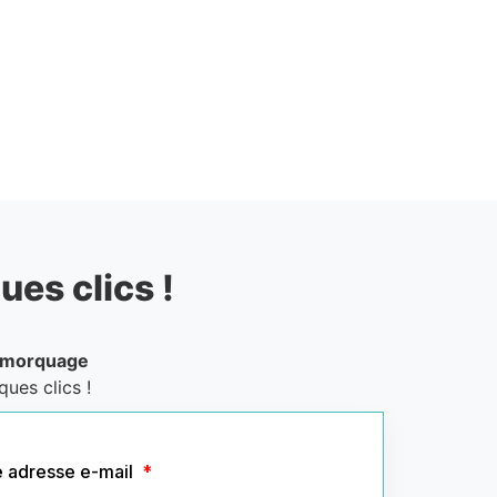
ues clics !
emorquage
ues clics !
e adresse e-mail