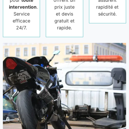
pour
toute
offrent un
assurent
intervention
.
prix juste
rapidité et
Service
et devis
sécurité.
efficace
gratuit et
24/7.
rapide.