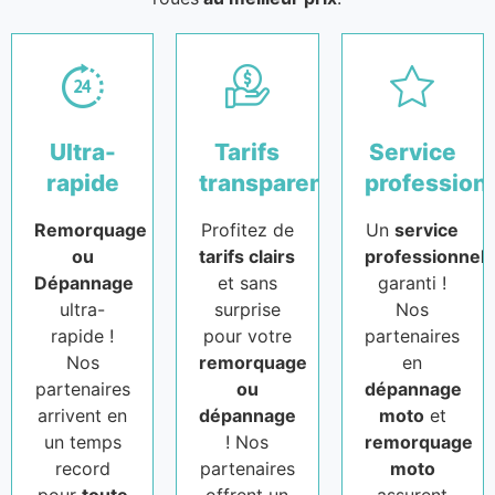
Ultra-
Tarifs
Service
rapide
transparents
profession
Remorquage
Profitez de
Un
service
ou
tarifs clairs
professionnel
Dépannage
et sans
garanti !
ultra-
surprise
Nos
rapide !
pour votre
partenaires
Nos
remorquage
en
partenaires
ou
dépannage
arrivent en
dépannage
moto
et
un temps
! Nos
remorquage
record
partenaires
moto