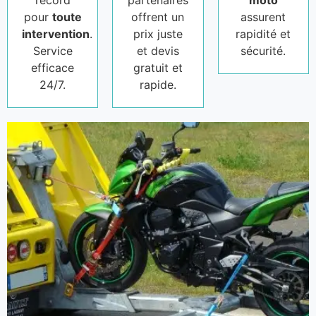
record
partenaires
moto
pour
toute
offrent un
assurent
intervention
.
prix juste
rapidité et
Service
et devis
sécurité.
efficace
gratuit et
24/7.
rapide.