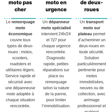
moto pas
moto en
de deux-
cher
urgence
roues
Le
remorquage
Un
dépanneur
Un
transport
moto
moto spécialisé
moto sur
économique
intervient 24h/24
plateau
permet
couvre tous
et 7j/7 pour
d’acheminer un
types de deux-
chaque urgence
deux-roues en
roues : motos,
rencontrée.
toute sécurité.
scooters,
Diagnostic
Solution
roadsters et
rapide, petites
particulièrement
utilitaires légers.
réparations sur
pertinente pour
Service rapide et
place ou
motos
sécurisé avec
remorquage
immobilisées,
une dépanneuse
selon la nature
neuves ou de
moto adaptée à
de la panne,
collection, avec
chaque situation
pour limiter
arrimage
rencontrée.
l’immobilisation.
professionnel et
matériel