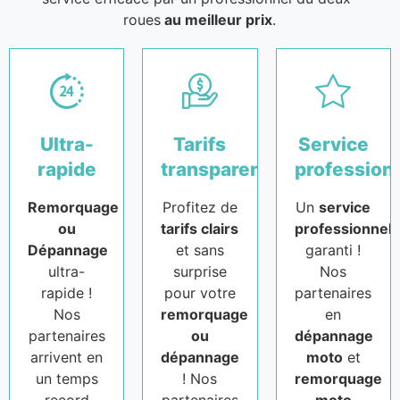
roues
au meilleur prix
.
Ultra-
Tarifs
Service
rapide
transparents
profession
Remorquage
Profitez de
Un
service
ou
tarifs clairs
professionnel
Dépannage
et sans
garanti !
ultra-
surprise
Nos
rapide !
pour votre
partenaires
Nos
remorquage
en
partenaires
ou
dépannage
arrivent en
dépannage
moto
et
un temps
! Nos
remorquage