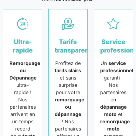
Ultra-
Tarifs
Service
rapide
transparents
profession
Remorquage
Profitez de
Un
service
ou
tarifs clairs
professionnel
Dépannage
et sans
garanti !
ultra-
surprise
Nos
rapide !
pour votre
partenaires
Nos
remorquage
en
partenaires
ou
dépannage
arrivent en
dépannage
moto
et
un temps
! Nos
remorquage
record
partenaires
moto