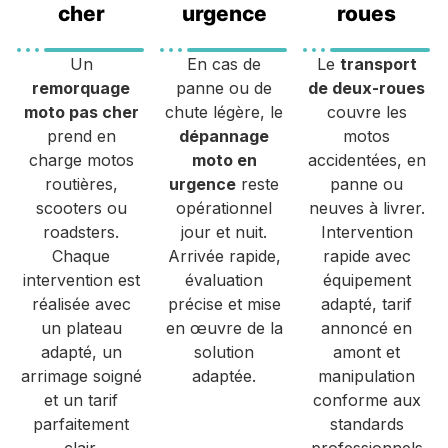
cher
urgence
roues
Un
En cas de
Le
transport
remorquage
panne ou de
de deux-roues
moto pas cher
chute légère, le
couvre les
prend en
dépannage
motos
charge motos
moto en
accidentées, en
routières,
urgence
reste
panne ou
scooters ou
opérationnel
neuves à livrer.
roadsters.
jour et nuit.
Intervention
Chaque
Arrivée rapide,
rapide avec
intervention est
évaluation
équipement
réalisée avec
précise et mise
adapté, tarif
un plateau
en œuvre de la
annoncé en
adapté, un
solution
amont et
arrimage soigné
adaptée.
manipulation
et un tarif
conforme aux
parfaitement
standards
clair.
professionnels