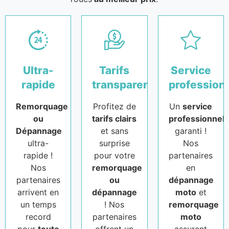
Ultra-
Tarifs
Service
rapide
transparents
profession
Remorquage
Profitez de
Un
service
ou
tarifs clairs
professionnel
Dépannage
et sans
garanti !
ultra-
surprise
Nos
rapide !
pour votre
partenaires
Nos
remorquage
en
partenaires
ou
dépannage
arrivent en
dépannage
moto
et
un temps
! Nos
remorquage
record
partenaires
moto