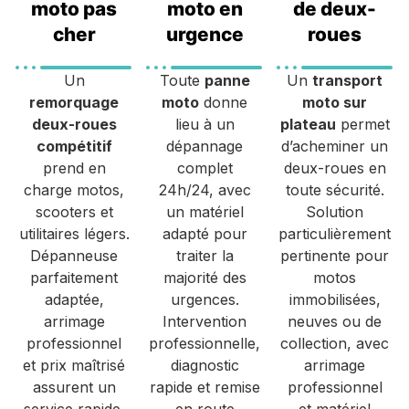
moto pas
moto en
de deux-
cher
urgence
roues
Un
Toute
panne
Un
transport
remorquage
moto
donne
moto sur
deux-roues
lieu à un
plateau
permet
compétitif
dépannage
d’acheminer un
prend en
complet
deux-roues en
charge motos,
24h/24, avec
toute sécurité.
scooters et
un matériel
Solution
utilitaires légers.
adapté pour
particulièrement
Dépanneuse
traiter la
pertinente pour
parfaitement
majorité des
motos
adaptée,
urgences.
immobilisées,
arrimage
Intervention
neuves ou de
professionnel
professionnelle,
collection, avec
et prix maîtrisé
diagnostic
arrimage
assurent un
rapide et remise
professionnel
service rapide,
en route
et matériel