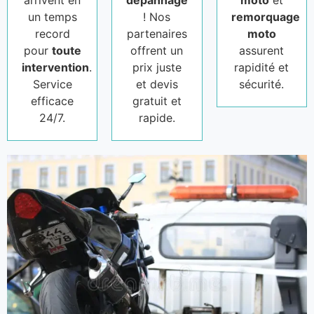
arrivent en
dépannage
moto
et
un temps
! Nos
remorquage
record
partenaires
moto
pour
toute
offrent un
assurent
intervention
.
prix juste
rapidité et
Service
et devis
sécurité.
efficace
gratuit et
24/7.
rapide.