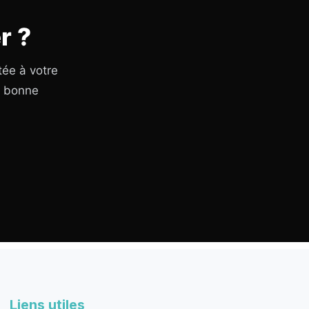
r ?
tée à votre
a bonne
Liens utiles