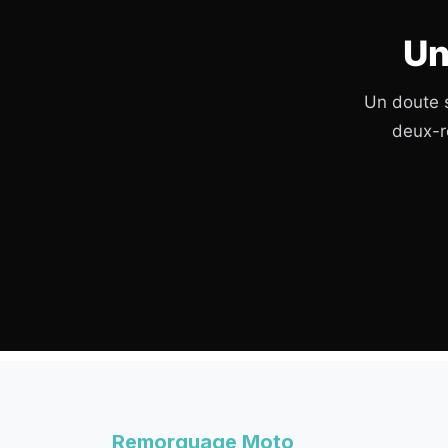
Un
Un doute s
deux-r
Remorquage Moto