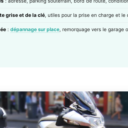
ès
: adresse, parking souterrain, bord de route, conditi
e grise et de la clé
, utiles pour la prise en charge et l
tée
:
dépannage sur place
, remorquage vers le garage 