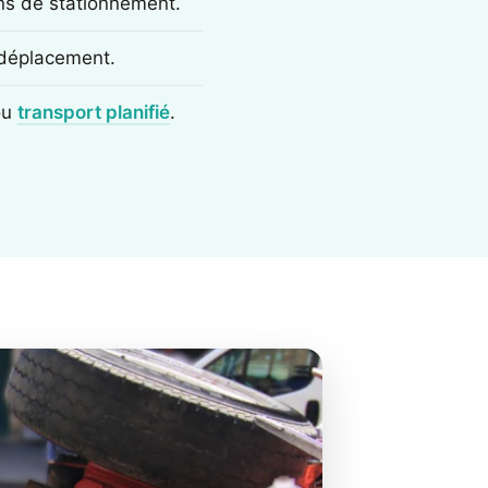
ons de stationnement.
e déplacement.
ou
transport planifié
.