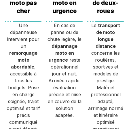
moto pas
moto en
de deux-
cher
urgence
roues
Une
En cas de
Le
transport
dépanneuse
panne ou de
de moto
intervient pour
chute légère, le
longue
un
dépannage
distance
remorquage
moto en
concerne les
moto
urgence
reste
routières,
abordable
,
opérationnel
sportives et
accessible à
jour et nuit.
modèles de
tous les
Arrivée rapide,
prestige.
budgets. Prise
évaluation
Matériel
en charge
précise et mise
professionnel
soignée, trajet
en œuvre de la
adapté,
optimisé et tarif
solution
arrimage normé
précis
adaptée.
et itinéraire
communiqué
optimisé
avant départ,
garantissent