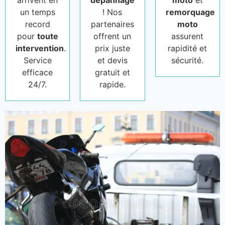
arrivent en
dépannage
moto
et
un temps
! Nos
remorquage
record
partenaires
moto
pour
toute
offrent un
assurent
intervention
.
prix juste
rapidité et
Service
et devis
sécurité.
efficace
gratuit et
24/7.
rapide.