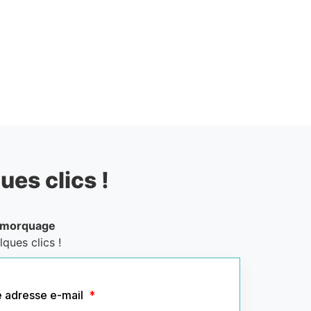
ues clics !
emorquage
ques clics !
e adresse e-mail