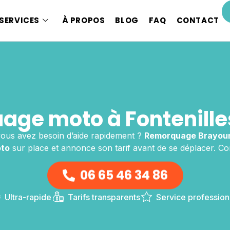
SERVICES
À PROPOS
BLOG
FAQ
CONTACT
ge moto à Fontenille
vous avez besoin d’aide rapidement ?
Remorquage Brayou
to
sur place et annonce son tarif avant de se déplacer. C
06 65 46 34 86
Ultra-rapide
Tarifs transparents
Service profession