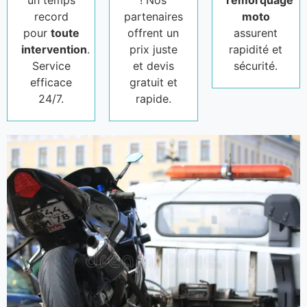
un temps
! Nos
remorquage
record
partenaires
moto
pour
toute
offrent un
assurent
intervention
.
prix juste
rapidité et
Service
et devis
sécurité.
efficace
gratuit et
24/7.
rapide.