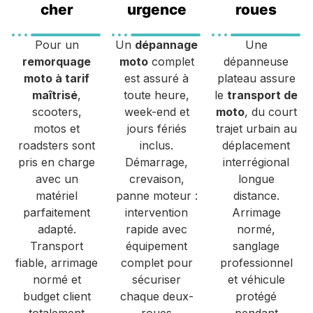
cher
urgence
roues
Pour un
Un
dépannage
Une
remorquage
moto
complet
dépanneuse
moto à tarif
est assuré à
plateau assure
maîtrisé
,
toute heure,
le
transport de
scooters,
week-end et
moto
, du court
motos et
jours fériés
trajet urbain au
roadsters sont
inclus.
déplacement
pris en charge
Démarrage,
interrégional
avec un
crevaison,
longue
matériel
panne moteur :
distance.
parfaitement
intervention
Arrimage
adapté.
rapide avec
normé,
Transport
équipement
sanglage
fiable, arrimage
complet pour
professionnel
normé et
sécuriser
et véhicule
budget client
chaque deux-
protégé
totalement
roues
pendant