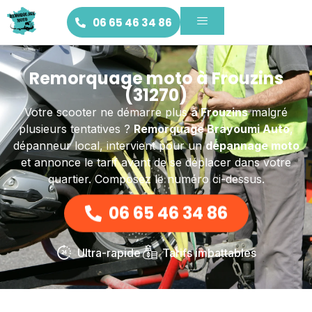
06 65 46 34 86
Remorquage moto à Frouzins
(31270)
Votre scooter ne démarre plus
à Frouzins
malgré
plusieurs tentatives ?
Remorquage Brayoumi Auto
,
dépanneur local, intervient pour un
dépannage moto
et annonce le tarif avant de se déplacer dans votre
quartier. Composez le numéro ci-dessus.
06 65 46 34 86
Ultra-rapide
Tarifs imbattables