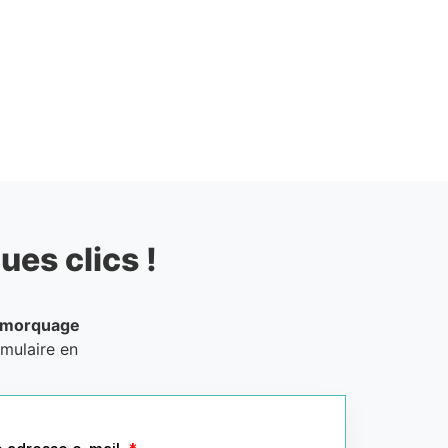
ues clics !
emorquage
rmulaire en