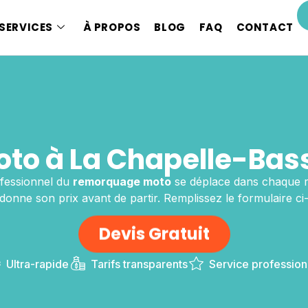
SERVICES
À PROPOS
BLOG
FAQ
CONTACT
to à La Chapelle-Bas
fessionnel du
remorquage moto
se déplace dans chaque r
l donne son prix avant de partir. Remplissez le formulaire ci
Devis Gratuit
Ultra-rapide
Tarifs transparents
Service profession