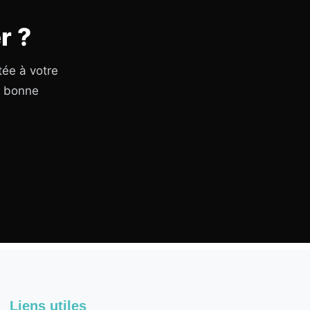
r ?
tée à votre
a bonne
Liens utiles