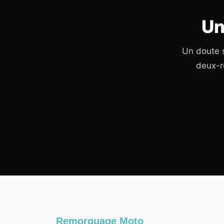
Un
Un doute s
deux-r
Remorquage Moto