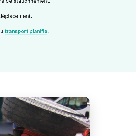
ons de stationnement.
e déplacement.
ou
transport planifié
.