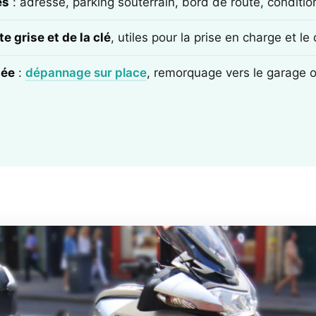
ès
: adresse, parking souterrain, bord de route, conditi
e grise et de la clé
, utiles pour la prise en charge et l
tée
:
dépannage sur place
, remorquage vers le garage 