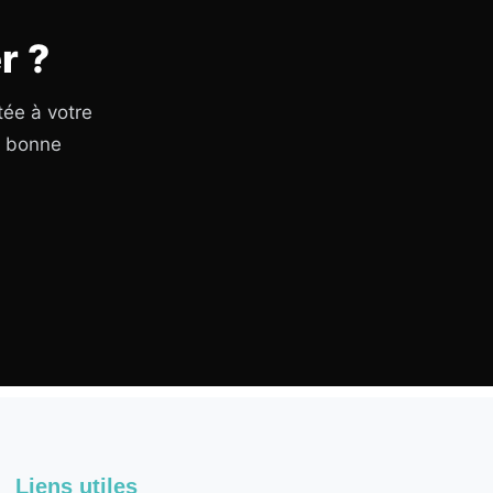
r ?
tée à votre
a bonne
Liens utiles