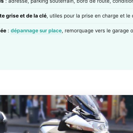
ès
: adresse, parking souterrain, bord de route, conditi
e grise et de la clé
, utiles pour la prise en charge et l
tée
:
dépannage sur place
, remorquage vers le garage 