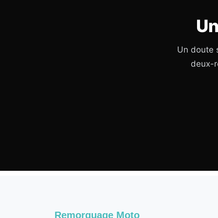
Un
Un doute s
deux-r
Remorquage Moto