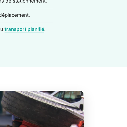
ons de stationnement.
e déplacement.
ou
transport planifié
.