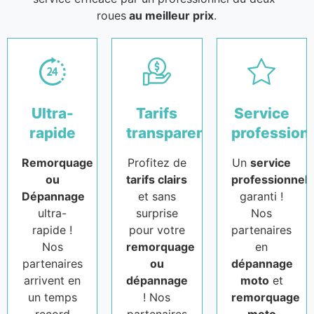
roues
au meilleur prix
.
Ultra-
Tarifs
Service
rapide
transparents
profession
Remorquage
Profitez de
Un
service
ou
tarifs clairs
professionnel
Dépannage
et sans
garanti !
ultra-
surprise
Nos
rapide !
pour votre
partenaires
Nos
remorquage
en
partenaires
ou
dépannage
arrivent en
dépannage
moto
et
un temps
! Nos
remorquage