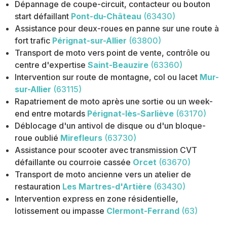
Dépannage de coupe-circuit, contacteur ou bouton
start défaillant
Pont-du-Château
(63430)
Assistance pour deux-roues en panne sur une route à
fort trafic
Pérignat-sur-Allier
(63800)
Transport de moto vers point de vente, contrôle ou
centre d'expertise
Saint-Beauzire
(63360)
Intervention sur route de montagne, col ou lacet
Mur-
sur-Allier
(63115)
Rapatriement de moto après une sortie ou un week-
end entre motards
Pérignat-lès-Sarliève
(63170)
Déblocage d'un antivol de disque ou d'un bloque-
roue oublié
Mirefleurs
(63730)
Assistance pour scooter avec transmission CVT
défaillante ou courroie cassée
Orcet
(63670)
Transport de moto ancienne vers un atelier de
restauration
Les Martres-d'Artière
(63430)
Intervention express en zone résidentielle,
lotissement ou impasse
Clermont-Ferrand
(63)