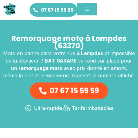
07 67 15 59 59
Remorquage moto à Lempdes
(63370)
Moto en panne dans votre rue
à Lempdes
et impossible
de la déplacer ?
BAT GARAGE
se rend sur place pour
un
remorquage moto
avec prix donné en amont,
même la nuit et le week-end. Appelez le numéro affiché.
07 67 15 59 59
Ultra-rapide
Tarifs imbattables