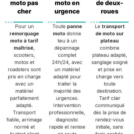
moto pas
moto en
de deux-
cher
urgence
roues
Pour un
Toute
panne
Le
transport
remorquage
moto
donne
de moto sur
moto à tarif
lieu à un
plateau
maîtrisé
,
dépannage
combine
scooters,
complet
plateau adapté,
motos et
24h/24, avec
sanglage soigné
roadsters sont
un matériel
et prise en
pris en charge
adapté pour
charge vers
avec un
traiter la
toute
matériel
majorité des
destination.
parfaitement
urgences.
Tarif clair
adapté.
Intervention
communiqué
Transport
professionnelle,
dès la prise de
fiable, arrimage
diagnostic
rendez-vous
normé et
rapide et remise
initiale, sans
budget client
en route
frais cachés.