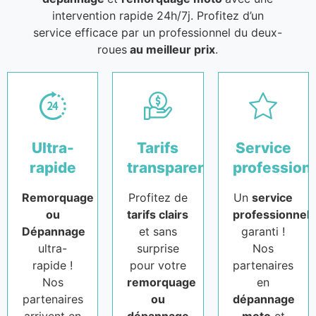
intervention rapide 24h/7j. Profitez d’un
service efficace par un professionnel du deux-
roues
au meilleur prix
.
Ultra-
Tarifs
Service
rapide
transparents
profession
Remorquage
Profitez de
Un
service
ou
tarifs clairs
professionnel
Dépannage
et sans
garanti !
ultra-
surprise
Nos
rapide !
pour votre
partenaires
Nos
remorquage
en
partenaires
ou
dépannage
arrivent en
dépannage
moto
et