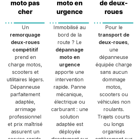
moto pas
moto en
de deux-
cher
urgence
roues
Un
Immobilisé au
Pour le
remorquage
bord de la
transport de
deux-roues
route ? Le
deux-roues
,
compétitif
dépannage
une
prend en
moto en
dépanneuse
charge motos,
urgence
équipée charge
scooters et
apporte une
sans aucun
utilitaires légers.
intervention
dommage
Dépanneuse
rapide. Panne
motos,
parfaitement
mécanique,
scooters ou
adaptée,
électrique ou
véhicules non
arrimage
carburant : une
roulants.
professionnel
solution
Trajets courts
et prix maîtrisé
adaptée est
ou longs
assurent un
déployée
organisés
service rapide,
directement sur
entièrement sur