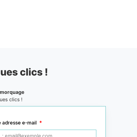
ues clics !
emorquage
es clics !
e adresse e-mail