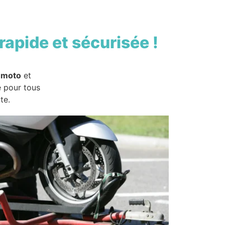
rapide et sécurisée !
 moto
et
e pour tous
te.