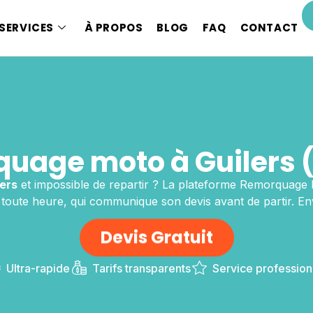
SERVICES
À PROPOS
BLOG
FAQ
CONTACT
uage moto à Guilers 
lers
et impossible de repartir ? La plateforme Remorquage
 toute heure, qui communique son devis avant de partir. E
Devis Gratuit
Ultra-rapide
Tarifs transparents
Service profession