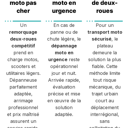
moto pas
moto en
de deux-
cher
urgence
roues
Un
En cas de
Pour un
remorquage
panne ou de
transport moto
deux-roues
chute légère, le
sécurisé
, le
compétitif
dépannage
plateau
prend en
moto en
demeure la
charge motos,
urgence
reste
solution la plus
scooters et
opérationnel
fiable. Cette
utilitaires légers.
jour et nuit.
méthode limite
Dépanneuse
Arrivée rapide,
tout risque
parfaitement
évaluation
mécanique, du
adaptée,
précise et mise
trajet urbain
arrimage
en œuvre de la
court au
professionnel
solution
déplacement
et prix maîtrisé
adaptée.
interrégional,
assurent un
sans
service rapide,
sollicitation du