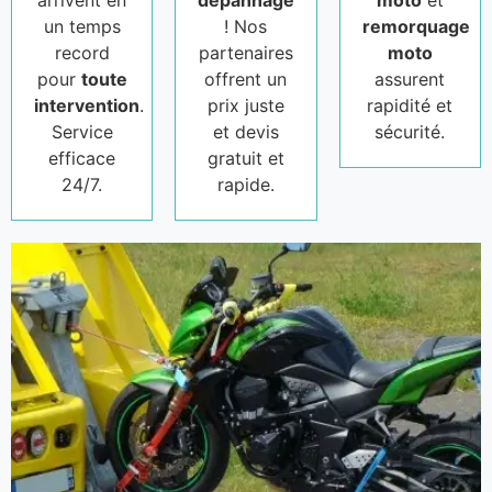
arrivent en
dépannage
moto
et
un temps
! Nos
remorquage
record
partenaires
moto
pour
toute
offrent un
assurent
intervention
.
prix juste
rapidité et
Service
et devis
sécurité.
efficace
gratuit et
24/7.
rapide.