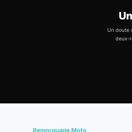
Un
Un doute s
deux-r
Remorquage Moto