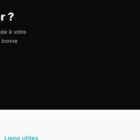
r ?
tée à votre
a bonne
Liens utiles