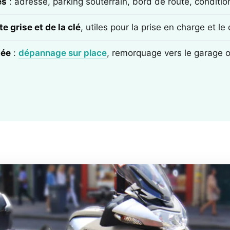
ès
: adresse, parking souterrain, bord de route, conditi
e grise et de la clé
, utiles pour la prise en charge et l
tée
:
dépannage sur place
, remorquage vers le garage 