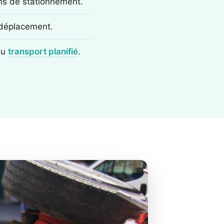
ons de stationnement.
e déplacement.
ou
transport planifié
.