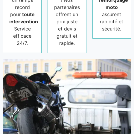
un temps
! Nos
remorquage
record
partenaires
moto
pour
toute
offrent un
assurent
intervention
.
prix juste
rapidité et
Service
et devis
sécurité.
efficace
gratuit et
24/7.
rapide.