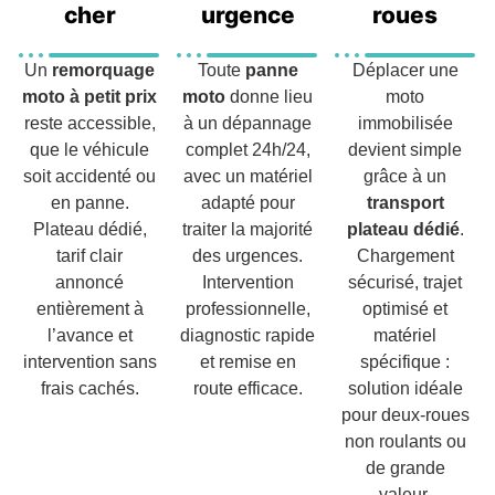
cher
urgence
roues
Un
remorquage
Toute
panne
Déplacer une
moto à petit prix
moto
donne lieu
moto
reste accessible,
à un dépannage
immobilisée
que le véhicule
complet 24h/24,
devient simple
soit accidenté ou
avec un matériel
grâce à un
en panne.
adapté pour
transport
Plateau dédié,
traiter la majorité
plateau dédié
.
tarif clair
des urgences.
Chargement
annoncé
Intervention
sécurisé, trajet
entièrement à
professionnelle,
optimisé et
l’avance et
diagnostic rapide
matériel
intervention sans
et remise en
spécifique :
frais cachés.
route efficace.
solution idéale
pour deux-roues
non roulants ou
de grande
valeur.