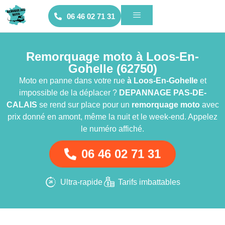
06 46 02 71 31
Remorquage moto à Loos-En-
Gohelle (62750)
Moto en panne dans votre rue
à Loos-En-Gohelle
et
impossible de la déplacer ?
DEPANNAGE PAS-DE-
CALAIS
se rend sur place pour un
remorquage moto
avec
prix donné en amont, même la nuit et le week-end. Appelez
le numéro affiché.
06 46 02 71 31
Ultra-rapide
Tarifs imbattables