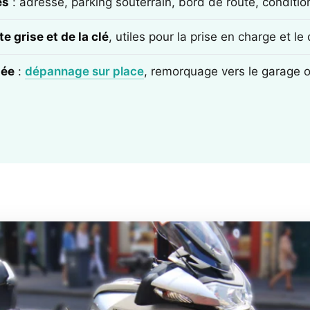
ès
: adresse, parking souterrain, bord de route, conditi
e grise et de la clé
, utiles pour la prise en charge et l
tée
:
dépannage sur place
, remorquage vers le garage 