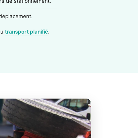
ons de stationnement.
e déplacement.
ou
transport planifié
.