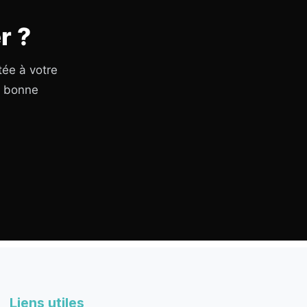
r ?
tée à votre
a bonne
Liens utiles