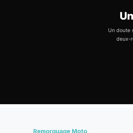
Un
Un doute s
deux-r
Remorquage Moto