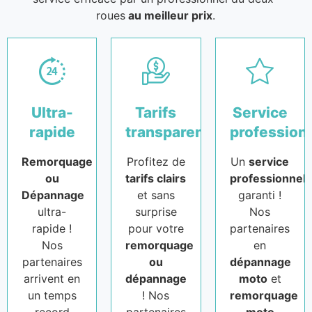
roues
au meilleur prix
.
Ultra-
Tarifs
Service
rapide
transparents
profession
Remorquage
Profitez de
Un
service
ou
tarifs clairs
professionnel
Dépannage
et sans
garanti !
ultra-
surprise
Nos
rapide !
pour votre
partenaires
Nos
remorquage
en
partenaires
ou
dépannage
arrivent en
dépannage
moto
et
un temps
! Nos
remorquage