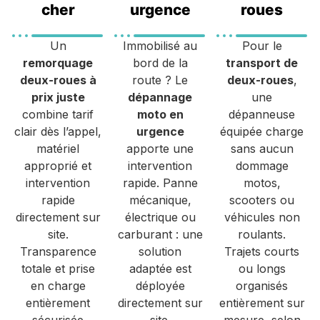
cher
urgence
roues
Un
Immobilisé au
Pour le
remorquage
bord de la
transport de
deux-roues à
route ? Le
deux-roues
,
prix juste
dépannage
une
combine tarif
moto en
dépanneuse
clair dès l’appel,
urgence
équipée charge
matériel
apporte une
sans aucun
approprié et
intervention
dommage
intervention
rapide. Panne
motos,
rapide
mécanique,
scooters ou
directement sur
électrique ou
véhicules non
site.
carburant : une
roulants.
Transparence
solution
Trajets courts
totale et prise
adaptée est
ou longs
en charge
déployée
organisés
entièrement
directement sur
entièrement sur
sécurisée
site.
mesure, selon