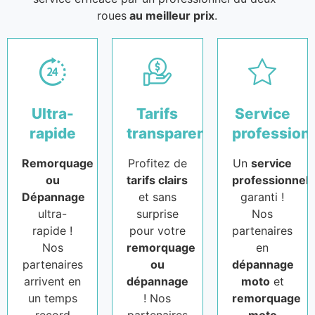
roues
au meilleur prix
.
Ultra-
Tarifs
Service
rapide
transparents
profession
Remorquage
Profitez de
Un
service
ou
tarifs clairs
professionnel
Dépannage
et sans
garanti !
ultra-
surprise
Nos
rapide !
pour votre
partenaires
Nos
remorquage
en
partenaires
ou
dépannage
arrivent en
dépannage
moto
et
un temps
! Nos
remorquage