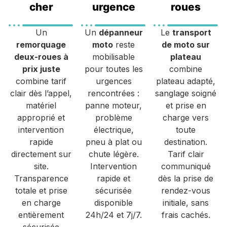
cher
urgence
roues
Un
Un
dépanneur
Le
transport
remorquage
moto
reste
de moto sur
deux-roues à
mobilisable
plateau
prix juste
pour toutes les
combine
combine tarif
urgences
plateau adapté,
clair dès l’appel,
rencontrées :
sanglage soigné
matériel
panne moteur,
et prise en
approprié et
problème
charge vers
intervention
électrique,
toute
rapide
pneu à plat ou
destination.
directement sur
chute légère.
Tarif clair
site.
Intervention
communiqué
Transparence
rapide et
dès la prise de
totale et prise
sécurisée
rendez-vous
en charge
disponible
initiale, sans
entièrement
24h/24 et 7j/7.
frais cachés.
sécurisée