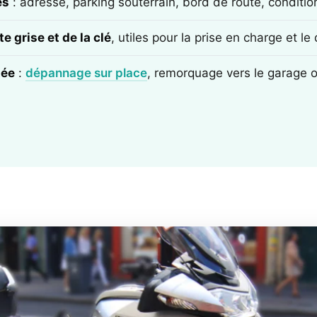
ès
: adresse, parking souterrain, bord de route, conditi
e grise et de la clé
, utiles pour la prise en charge et l
tée
:
dépannage sur place
, remorquage vers le garage 