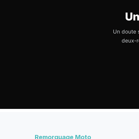
Un
Un doute s
deux-r
Remorquage Moto