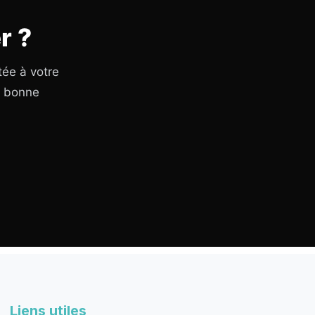
r ?
tée à votre
a bonne
Liens utiles