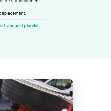
ons de stationnement.
e déplacement.
ou
transport planifié
.