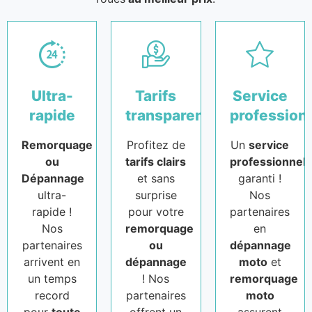
Ultra-
Tarifs
Service
rapide
transparents
profession
Remorquage
Profitez de
Un
service
ou
tarifs clairs
professionnel
Dépannage
et sans
garanti !
ultra-
surprise
Nos
rapide !
pour votre
partenaires
Nos
remorquage
en
partenaires
ou
dépannage
arrivent en
dépannage
moto
et
un temps
! Nos
remorquage
record
partenaires
moto