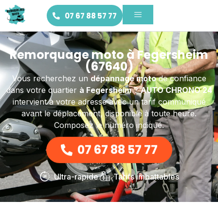
07 67 88 57 77
Remorquage moto à Fegersheim
(67640)
Vous recherchez un
dépannage moto
de confiance
dans votre quartier
à Fegersheim
?
AUTO CHRONO 24
intervient à votre adresse avec un tarif communiqué
avant le déplacement, disponible à toute heure.
Composez le numéro indiqué.
07 67 88 57 77
Ultra-rapide
Tarifs imbattables