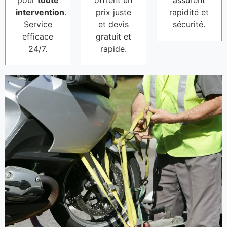
pour
toute
offrent un
assurent
intervention
.
prix juste
rapidité et
Service
et devis
sécurité.
efficace
gratuit et
24/7.
rapide.