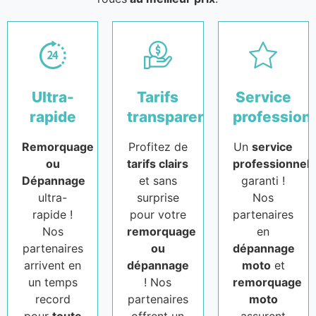
Ultra-
Tarifs
Service
rapide
transparents
profession
Remorquage
Profitez de
Un
service
ou
tarifs clairs
professionnel
Dépannage
et sans
garanti !
ultra-
surprise
Nos
rapide !
pour votre
partenaires
Nos
remorquage
en
partenaires
ou
dépannage
arrivent en
dépannage
moto
et
un temps
! Nos
remorquage
record
partenaires
moto