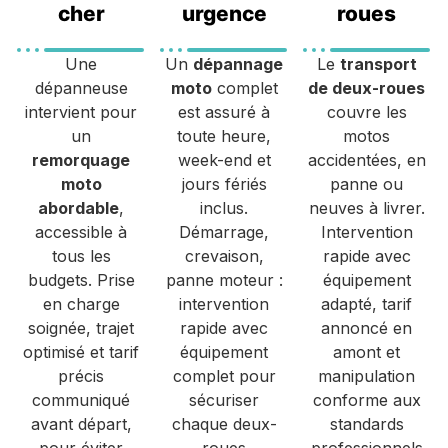
cher
urgence
roues
Une
Un
dépannage
Le
transport
dépanneuse
moto
complet
de deux-roues
intervient pour
est assuré à
couvre les
un
toute heure,
motos
remorquage
week-end et
accidentées, en
moto
jours fériés
panne ou
abordable
,
inclus.
neuves à livrer.
accessible à
Démarrage,
Intervention
tous les
crevaison,
rapide avec
budgets. Prise
panne moteur :
équipement
en charge
intervention
adapté, tarif
soignée, trajet
rapide avec
annoncé en
optimisé et tarif
équipement
amont et
précis
complet pour
manipulation
communiqué
sécuriser
conforme aux
avant départ,
chaque deux-
standards
pour éviter
roues
professionnels