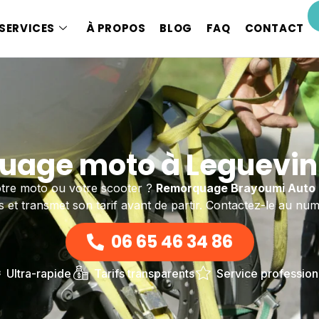
SERVICES
À PROPOS
BLOG
FAQ
CONTACT
age moto à Leguevin
tre moto ou votre scooter ?
Remorquage Brayoumi Auto
 et transmet son tarif avant de partir. Contactez-le au numé
06 65 46 34 86
Ultra-rapide
Tarifs transparents
Service profession