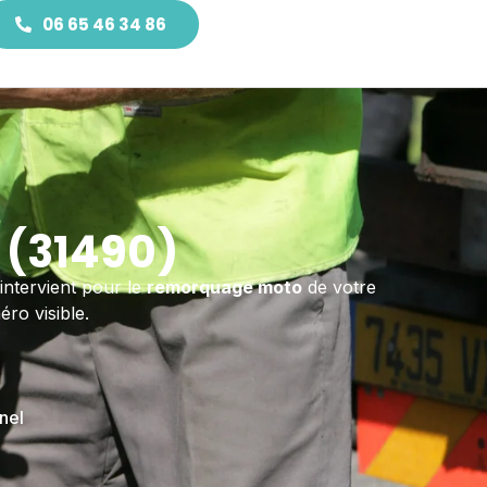
06 65 46 34 86
 (31490)
intervient pour le
remorquage moto
de votre
ro visible.
nel