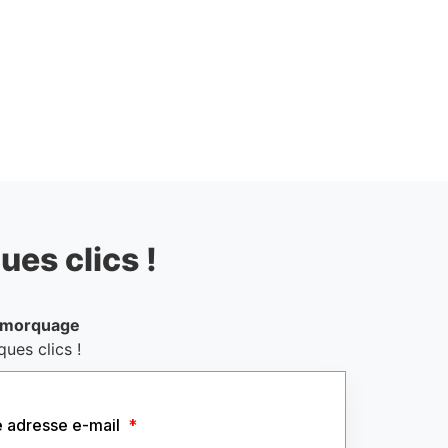
ues clics !
emorquage
ues clics !
e adresse e-mail