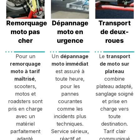
Remorquage
Dépannage
Transport
moto pas
moto en
de deux-
cher
urgence
roues
Pour un
Un
dépannage
Le
transport
remorquage
moto immédiat
de moto sur
moto à tarif
est assuré à
plateau
maîtrisé
,
toute heure,
combine
scooters,
pour les
plateau adapté,
motos et
pannes
sanglage soigné
roadsters sont
courantes
et prise en
pris en charge
comme les
charge vers
avec un
incidents plus
toute
matériel
techniques.
destination.
parfaitement
Service sérieux,
Tarif clair
adapté.
réactif et
communiqué