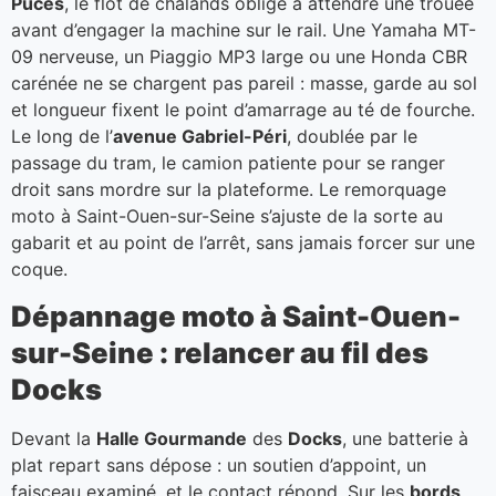
Puces
, le flot de chalands oblige à attendre une trouée
avant d’engager la machine sur le rail. Une Yamaha MT-
09 nerveuse, un Piaggio MP3 large ou une Honda CBR
carénée ne se chargent pas pareil : masse, garde au sol
et longueur fixent le point d’amarrage au té de fourche.
Le long de l’
avenue Gabriel-Péri
, doublée par le
passage du tram, le camion patiente pour se ranger
droit sans mordre sur la plateforme. Le remorquage
moto à Saint-Ouen-sur-Seine s’ajuste de la sorte au
gabarit et au point de l’arrêt, sans jamais forcer sur une
coque.
Dépannage moto à Saint-Ouen-
sur-Seine : relancer au fil des
Docks
Devant la
Halle Gourmande
des
Docks
, une batterie à
plat repart sans dépose : un soutien d’appoint, un
faisceau examiné, et le contact répond. Sur les
bords