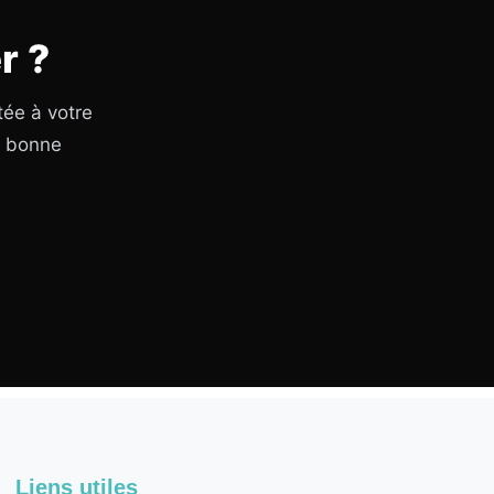
r ?
tée à votre
a bonne
Liens utiles