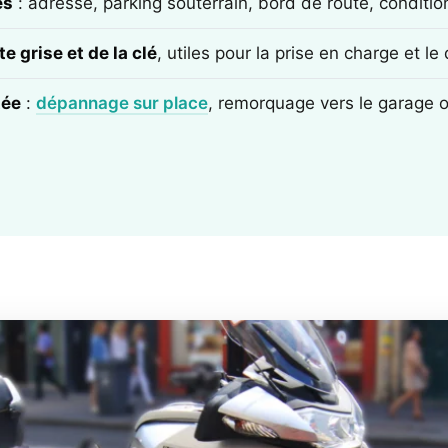
ès
: adresse, parking souterrain, bord de route, conditi
e grise et de la clé
, utiles pour la prise en charge et l
tée
:
dépannage sur place
, remorquage vers le garage 