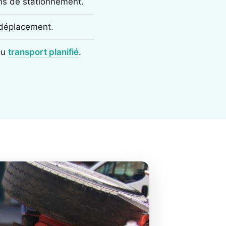
ons de stationnement.
e déplacement.
ou
transport planifié
.