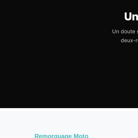
Un
Un doute s
deux-r
Remorquage Moto