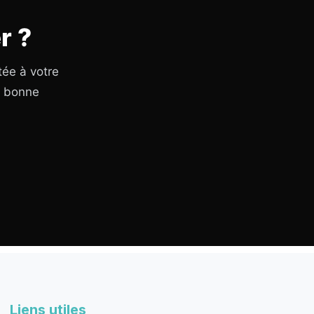
r ?
tée à votre
a bonne
Liens utiles