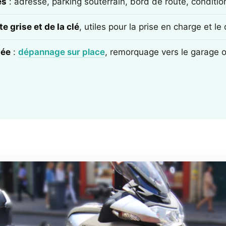
ès
: adresse, parking souterrain, bord de route, conditi
e grise et de la clé
, utiles pour la prise en charge et l
tée
:
dépannage sur place
, remorquage vers le garage 