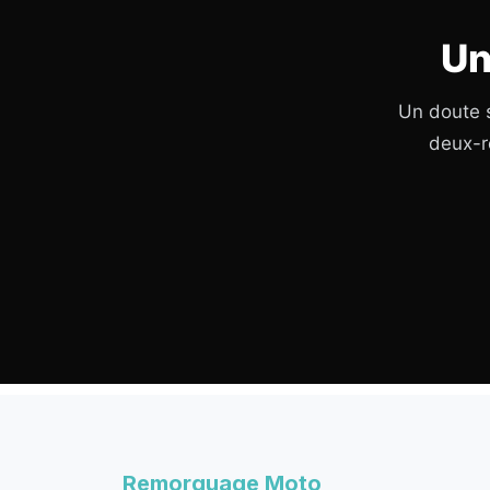
Un
Un doute s
deux-r
Remorquage Moto