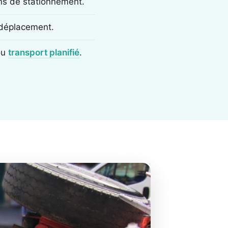
ons de stationnement.
e déplacement.
ou
transport planifié
.