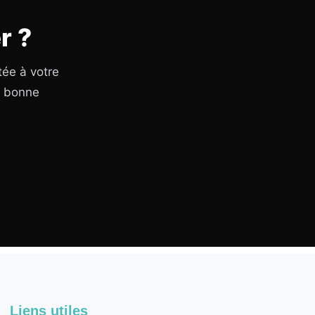
r ?
tée à votre
a bonne
Liens utiles