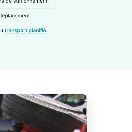
ons de stationnement.
e déplacement.
ou
transport planifié
.