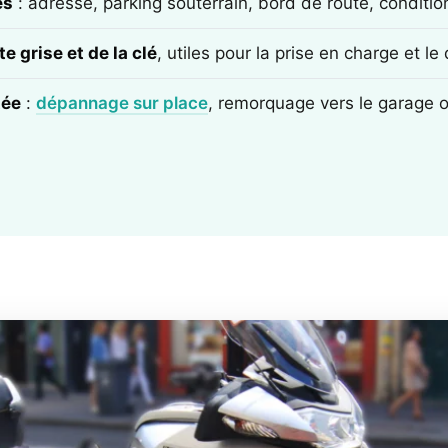
ès
: adresse, parking souterrain, bord de route, conditi
e grise et de la clé
, utiles pour la prise en charge et l
tée
:
dépannage sur place
, remorquage vers le garage 