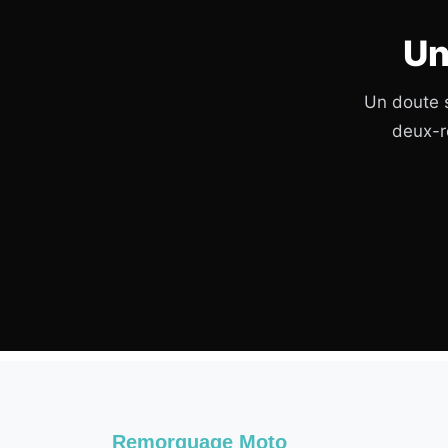
Un
Un doute s
deux-r
Remorquage Moto