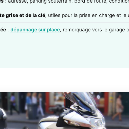
ès
: adresse, parking souterrain, bord de route, conditi
e grise et de la clé
, utiles pour la prise en charge et l
tée
:
dépannage sur place
, remorquage vers le garage 