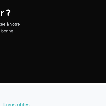
r ?
tée à votre
a bonne
Liens utiles