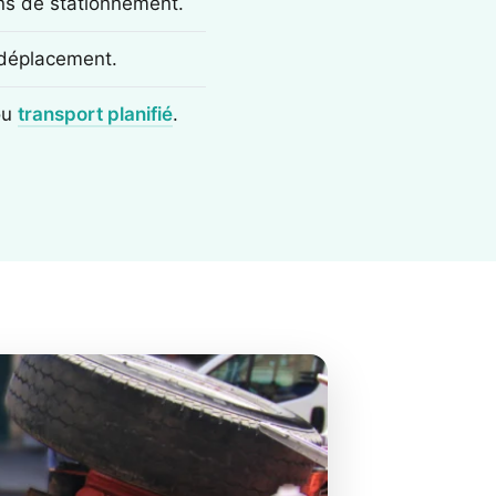
ons de stationnement.
e déplacement.
ou
transport planifié
.