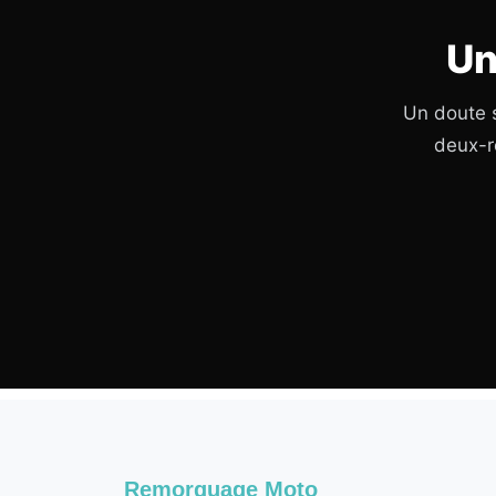
Un
Un doute s
deux-r
Remorquage Moto